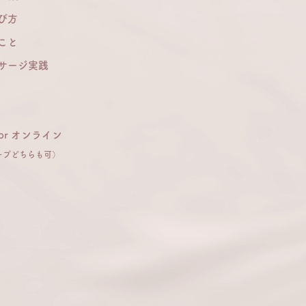
び方
こと
サージ実践
 or オンライン
ープどちらも可）