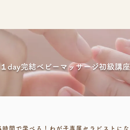
１day完結ベビーマッサージ初級講
4時間で学べる！わが子専属セラピストに