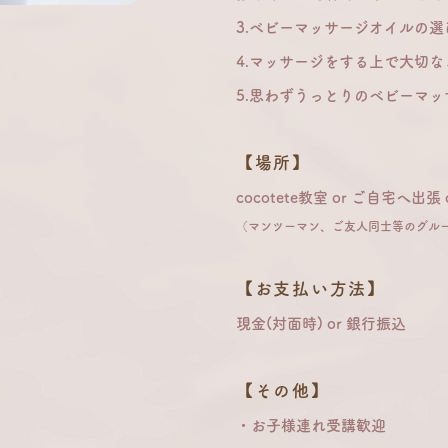
3.ベビーマッサージオイルの選
4.マッサージをする上で大切な
5.思わずうっとりのベ
ビーマッ
【場所】
cocotete教室 or ご自宅へ出張
​（マンツーマン、ご友人​同士等のグル
【お支払い方法】
現金(対面時) or 銀行振込
【その他】
・お子様連れ受講歓迎