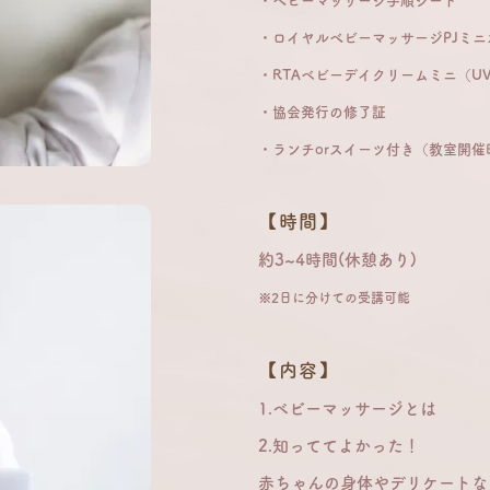
・べビーマッサージ手順シート
・ロイヤルべビーマッサージPJミニ
・RTAベビーデイクリームミニ（U
・協会発行の修了証
​・ラン
チorスイーツ付き（教室開催
【時
間】
約3
~4
時間(
休憩
あり)
※2日に分けての受講可能
【内容】
1.ベビーマッサージとは
2.知っててよかった！
赤ちゃんの身体やデリケートな